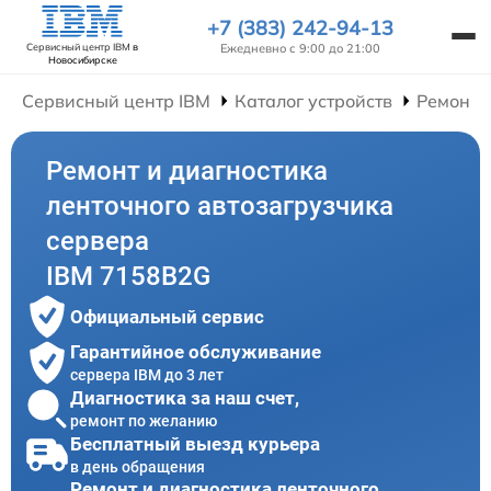
+7 (383) 242-94-13
Ежедневно с 9:00 до 21:00
Сервисный центр IBM
в
Новосибирске
Сервисный центр IBM
Каталог устройств
Ремонт 
Ремонт и диагностика
ленточного автозагрузчика
сервера
IBM 7158B2G
Официальный сервис
Гарантийное обслуживание
сервера IBM до 3 лет
Диагностика за наш счет,
ремонт по желанию
Бесплатный выезд курьера
в день обращения
Ремонт и диагностика ленточного